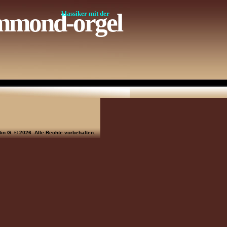
mmond-orgel
klassiker mit der
rtin G. © 2026 Alle Rechte vorbehalten.