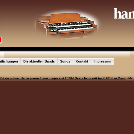
ha
ntlichungen
Die aktuellen Bands
Songs
Kontakt
Impressum
 Gäste online. Heute waren 6 von insgesamt 25984 Besuchern seit April 2014 zu Gast.
- Ma