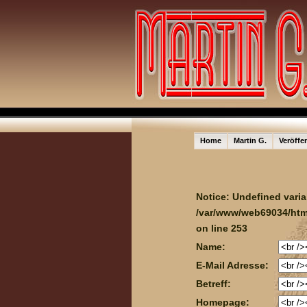
Home
Martin G.
Veröffe
Notice
: Undefined vari
/var/www/web69034/html
on line
253
Name:
E-Mail Adresse:
Betreff:
Homepage: