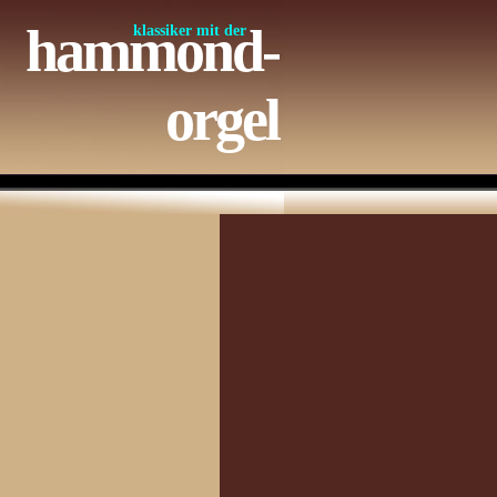
hammond-
klassiker mit der
orgel