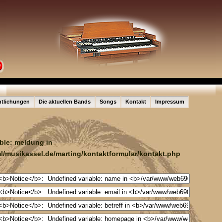
ntlichungen
Die aktuellen Bands
Songs
Kontakt
Impressum
able: meldung in
/musikassel.de/marting/kontaktformular/kontakt.php